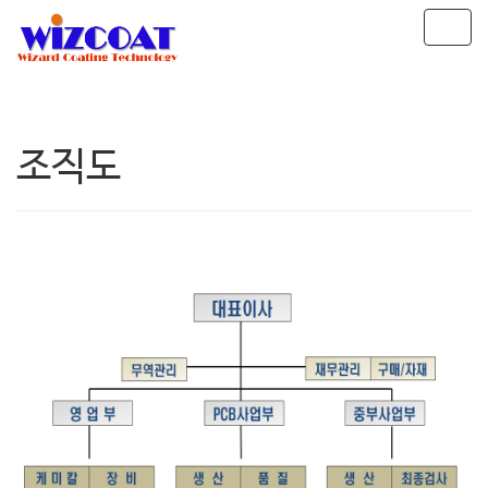
T
o
g
g
l
e
조직도
n
a
v
i
g
a
t
i
o
n