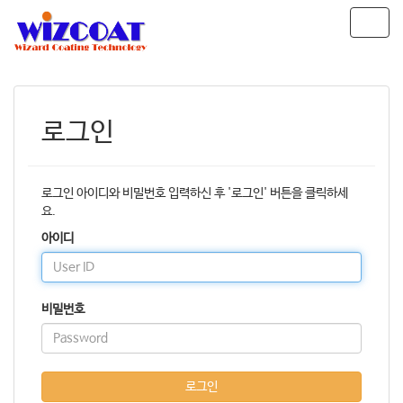
T
o
g
g
l
e
로그인
n
a
v
i
로그인 아이디와 비밀번호 입력하신 후 '로그인' 버튼을 클릭하세
g
요.
a
아이디
t
i
o
n
비밀번호
로그인